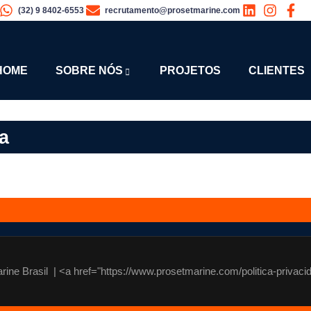
(32) 9 8402-6553
recrutamento@prosetmarine.com
HOME
SOBRE NÓS
PROJETOS
CLIENTES
a
ine Brasil | <a href="https://www.prosetmarine.com/politica-privacid