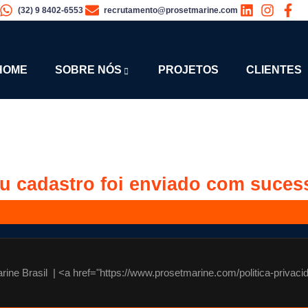
(32) 9 8402-6553
recrutamento@prosetmarine.com
HOME
SOBRE NÓS
PROJETOS
CLIENTES
u cadastro foi enviado com suces
ine Brasil | <a href="https://www.prosetmarine.com/politica-privacid