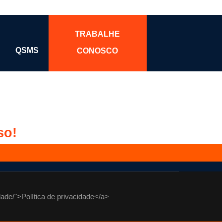
TRABALHE
QSMS
CONOSCO
so!
ade/">Política de privacidade</a>