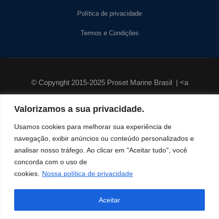
Política de privacidade
Termos e Condições
© Copyright 2015-2025 Proset Marine Brasil | <a
href="https://www.prosetmarine.com/politica-
Valorizamos a sua privacidade.
privacidade/">Política de privacidade</a>
Usamos cookies para melhorar sua experiência de
navegação, exibir anúncios ou conteúdo personalizados e
analisar nosso tráfego. Ao clicar em "Aceitar tudo", você
concorda com o uso de
cookies.
Nossa política de privacidade
Aceitar